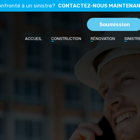
nfronté à un sinistre?
CONTACTEZ-NOUS MAINTENAN
Soumission
ACCUEIL
C
ONSTRUCTION
R
ÉNOVATION
S
INISTR