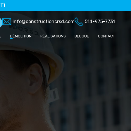
T!
info@constructioncrsd.com
514-975-7731
E
D
ÉMOLITION
RÉALISATIONS
BLOGUE
CONTACT